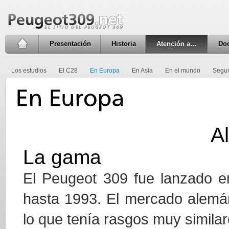
Presentación
Historia
Atención a…
Do
Los estudios
El C28
En Europa
En Asia
En el mundo
Segu
A
La gama
El Peugeot 309 fue lanzado e
hasta 1993. El mercado alemán
lo que tenía rasgos muy similar