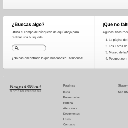
¿Buscas algo?
¡Que no falt
Utiliza el campo de búsqueda de aquí abajo para
Algunos sitios re
realizar una búsqueda:
1. La página de
2. Los Foros de
3. Museo de la 
¿No has encontrado lo que buscabas? Escribenos!
4. Peugeot.com
Páginas
Sigue 
Inicio
Site R
Presentación
Historia
Atención a…
Documentos
Foros
Contacto